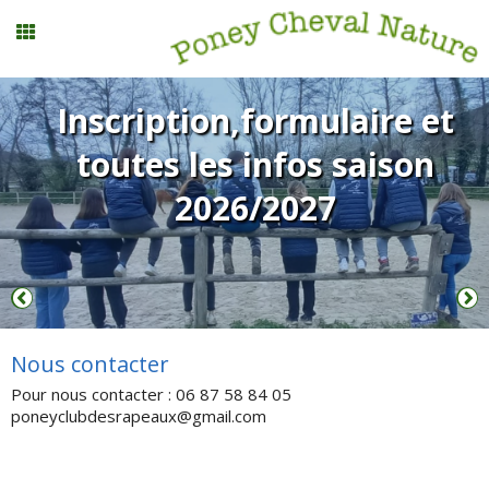
Stages vacances
Inscription,formulaire et
toutes les infos saison
Planning
2026/2027
Menu
Mon compte
Nous contacter
Panier
0
Pour nous contacter : 06 87 58 84 05
poneyclubdesrapeaux@gmail.com
Contact