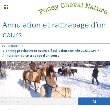
Annulation et rattrapage d’un
Stages vacances
cours
Planning
Accueil
>
planning provisoire et cours d’équitation rentrée 2023.2024
>
Menu
Annulation et rattrapage d’un cours
Mon compte
Panier
0
Contact