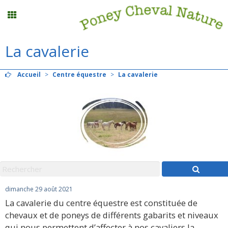
La cavalerie
Stages vacances
Accueil
>
Centre équestre
>
La cavalerie
Planning
Menu
Mon compte
Panier
0
dimanche 29 août 2021
La cavalerie du centre équestre est constituée de
Contact
chevaux et de poneys de différents gabarits et niveaux
qui nous permettent d’affecter à nos cavaliers la